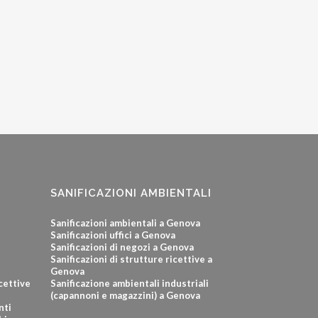
SANIFICAZIONI AMBIENTALI
Sanificazioni ambientali a Genova
Sanificazioni uffici a Genova
Sanificazioni di negozi a Genova
Sanificazioni di strutture ricettive a
Genova
icettive
Sanificazione ambientali industriali
(capannoni e magazzini) a Genova
nti