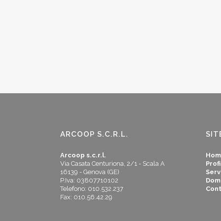
ARCOOP S.C.R.L.
SIT
Arcoop s.c.r.l.
Hom
Via Casata Centuriona, 2/1 - Scala A
Profi
16139 - Genova (GE)
Serv
P.Iva: 03807710102
Dom
Telefono: 010.532.237
Cont
Fax: 010.56.42.29