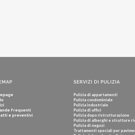
EMAP
SERVIZI DI PULIZIA
Pulizia di appartamenti
epage
Pulizia condominiale
lo
Pulizia industriale
izi
Pulizia di uffici
ande Frequenti
Pulizia dopo ristrutturazione
atti e preventivi
Pulizia di alberghi e strutture r
Pulizia di negozi
Trattamenti speciali per pavime