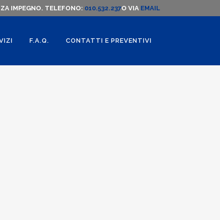
NZA IMPEGNO. TELEFONO:
010.532.237
O VIA
EMAIL
VIZI
F.A.Q.
CONTATTI E PREVENTIVI