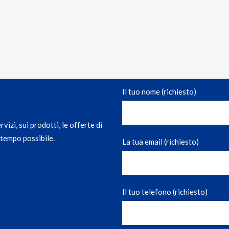
Il tuo nome (richiesto)
izi, sui prodotti, le offerte di
e tempo possibile.
La tua email (richiesto)
Il tuo telefono (richiesto)