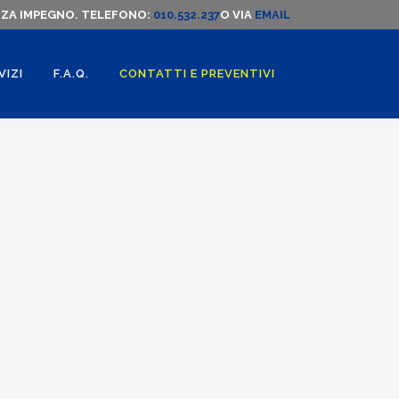
NZA IMPEGNO. TELEFONO:
010.532.237
O VIA
EMAIL
VIZI
F.A.Q.
CONTATTI E PREVENTIVI